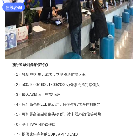
捷宇K系列高拍仪特点
（1）独创型格 集大成者，功能模块扩展之王
（2）500/1000/1600/1800/2000万像素高清定焦镜头
（3）最大A3幅面，软/硬底座
（4）标配高亮度LED辅助灯，触摸控制/软件控制调光
（5）可扩展高清副摄像头/身份证读卡器/指纹仪等模块
（6）基于TWAIN协议接口
（7）提供成熟完善的SDK / API / DEMO