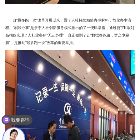
自"最多跑一次"改革开展以来，景宁人社持续精简办事材料，简化办事流
程。"刷脸办事"是景宁人社创新服务模式推出的又一便民举措，通过捷宇K系列
高拍仪实现了人社业务的"无证办理"，真正做到了让"数据多跑路，群众少跑
腿"，是推动"最多跑一次"改革的重要举措。
我要咨询