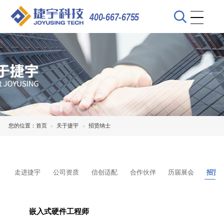
400-667-6755
您的位置：
首页
关于捷宇
招贤纳士
走进捷宇
公司资质
信创适配
合作伙伴
历届展会
招贤
嵌入式硬件工程师