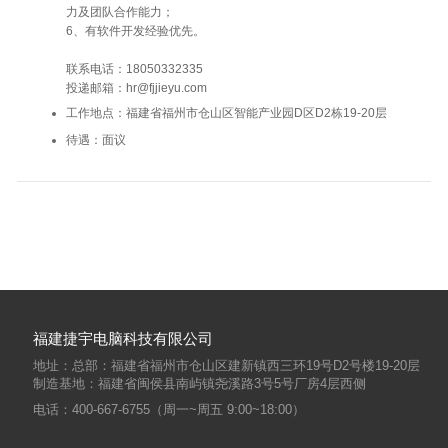
力及团队合作能力；
6、有软件开发经验优先。
联系电话：18050332335
投递邮箱：hr@fjjieyu.com
工作地点：福建省福州市仓山区智能产业园D区D2栋19-20层
待遇：面议
福建捷宇电脑科技有限公司
地址：总部：福建省福州市仓山区建新镇西三环19号D2号楼19-20层
制造基地：福建省闽侯县南屿镇尧溪路3号5号厂房4层西侧
电话：400-667-6755（周一~周五 9:00~18:00）