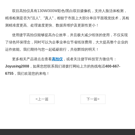
双目高拍仪具有130W/300W彩色/黑白双目摄像机，支持人脸活体检测，
精准检测是否为"活人"、"真人"，相较于市面上大部分单目平面视觉技术，其检
测精准度更高、处理速度更快、数据库维护及更新性更小！
使用捷宇高拍仪能够提高办公效率，并且极大减少纸张的使用，不仅实现
了绿色环保理念，同时可以为企事业单位节省纸张费用，大大提高整个企业的
运作效能。我们期待与您一起砥砺前行，共创辉煌的明天！
更多相关产品请点击查看
高拍仪
，或者关注捷宇科技官方微信号：
Joyusing2008
，如果您想联系我们请拨打网站上方的热线电话
400-667-
6755
，我们欢迎您的来电！
<上一篇
下一篇>