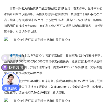
目前一款名为高拍仪的产品正在改变我们的生活，在工作中、生活中我们
都能看到高拍仪的身影。高拍仪是捷宇科技研发的一款便携式低碳环保办公产
品，能够进行1秒快速扫描文件，扫描效果高清，具备OCR识别功能，能够将
扫描图片直接转换为word，有的高拍仪甚至可以选配人脸识别摄像头、身份证
读卡器、指纹识别等功能。
捷宇科技
自主品牌的高拍仪-智汇星高拍仪，具有国家颁发的商标注册证，
我要咨询
业内先进的500万/800万/1600万高清像素的摄像头，能够实现1秒高清快速扫
我要咨询
描，进行归档分类，方便管理与保持。内置ABBYY OCR识别功能，文字识别
率高，可直接转换为word文档。
智汇星高拍仪可USB接口直连电脑，实现USB供电和USB数据传输，还可
以通过USB接口可以外接扩展设备，如Microphone，身份证读卡器，IC卡槽，
指纹仪等。还支持A3/A4/A5/A6幅面，标识清晰。