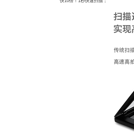
快10倍！1秒快速扫描；