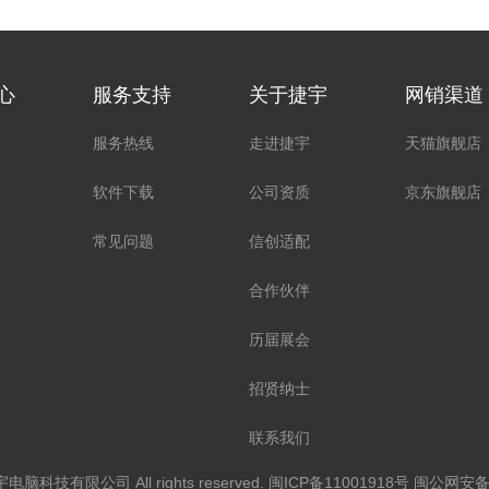
心
服务支持
关于捷宇
网销渠道
服务热线
走进捷宇
天猫旗舰店
软件下载
公司资质
京东旗舰店
常见问题
信创适配
合作伙伴
历届展会
招贤纳士
联系我们
宇电脑科技有限公司 All rights reserved.
闽ICP备11001918号
闽公网安备35