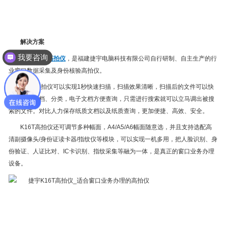
解决方案
我要咨询
捷宇K16T高拍仪
，是福建捷宇电脑科技有限公司自行研制、自主生产的行
业窗口数据采集及身份核验高拍仪。
K16T高拍仪可以实现1秒快速扫描，扫描效果清晰，扫描后的文件可以快
速保存、归档、分类，电子文档方便查询，只需进行搜索就可以立马调出被搜
索的文件。对比人力保存纸质文档以及纸质查询，更加便捷、高效、安全。
K16T高拍仪还可调节多种幅面，A4/A5/A6幅面随意选，并且支持选配高
清副摄像头/身份证读卡器/指纹仪等模块，可以实现一机多用，把人脸识别、身
份验证、人证比对、IC卡识别、指纹采集等融为一体，是真正的窗口业务办理
设备。