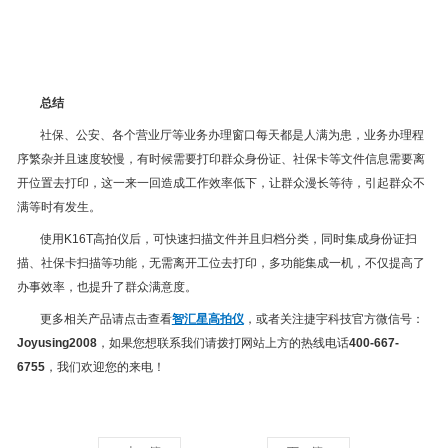
总结
社保、公安、各个营业厅等业务办理窗口每天都是人满为患，业务办理程
序繁杂并且速度较慢，有时候需要打印群众身份证、社保卡等文件信息需要离
开位置去打印，这一来一回造成工作效率低下，让群众漫长等待，引起群众不
满等时有发生。
使用K16T高拍仪后，可快速扫描文件并且归档分类，同时集成身份证扫
描、社保卡扫描等功能，无需离开工位去打印，多功能集成一机，不仅提高了
办事效率，也提升了群众满意度。
更多相关产品请点击查看
智汇星高拍仪
，或者关注捷宇科技官方微信号：
Joyusing2008
，如果您想联系我们请拨打网站上方的热线电话
400-667-
6755
，我们欢迎您的来电！