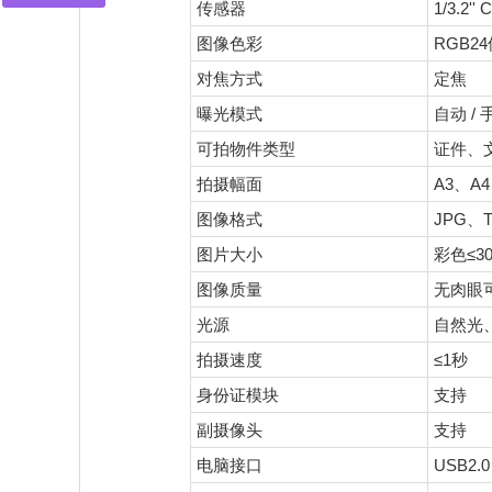
传感器
1/3.2''
图像色彩
RGB2
对焦方式
定焦
曝光模式
自动 / 
可拍物件类型
证件、
拍摄幅面
A3、A
图像格式
JPG、
图片大小
彩色≤3
图像质量
无肉眼
光源
自然光
拍摄速度
≤1秒
身份证模块
支持
副摄像头
支持
电脑接口
USB2.0