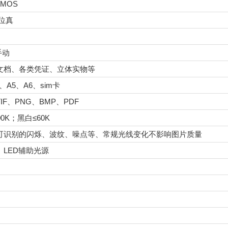
 CMOS
4位真
手动
文档、各类凭证、立体实物等
4、A5、A6、sim卡
TIF、PNG、BMP、PDF
00K；黑白≤60K
可识别的闪烁、波纹、噪点等、常规光线变化不影响图片质量
、LED辅助光源