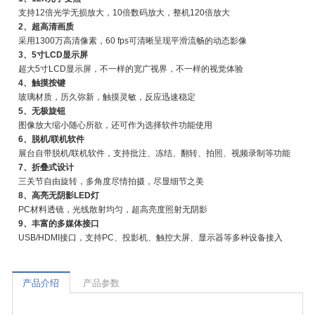
支持12倍光学无损放大，10倍数码放大，整机120倍放大
2、超高清画质
采用1300万高清像素，60 fps可清晰呈现平滑流畅的动态影像
3、5寸LCD显示屏
超大5寸LCD显示屏，不一样的宽广视界，不一样的视觉体验
4、触摸按键
玻璃材质，历久弥新，触摸灵敏，反应迅速稳定
5、无极旋钮
图像放大缩小随心所欲，还可作为选择软件功能使用
6、脱机/联机软件
展台自带脱机/联机软件，支持批注、冻结、翻转、拍照、视频录制等功能
7、折叠式设计
三关节自由旋转，多角度尽情拍摄，尽显细节之美
8、高亮无阴影LED灯
PC材料透镜，光线散射均匀，超高亮度照射无阴影
9、丰富的多媒体接口
USB/HDMI接口，支持PC、投影机、触控大屏、显示器等多种设备接入
产品介绍
产品参数