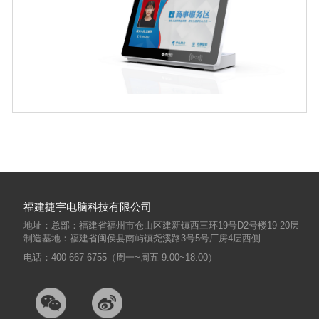
福建捷宇电脑科技有限公司
地址：总部：福建省福州市仓山区建新镇西三环19号D2号楼19-20层
制造基地：福建省闽侯县南屿镇尧溪路3号5号厂房4层西侧
电话：400-667-6755（周一~周五 9:00~18:00）