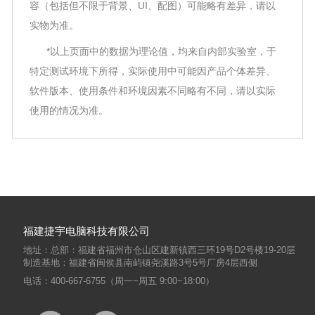
容（包括但不限于背景、UI、配图）可能略有差异，请以
实物为准。
*以上页面中的数据为理论值，均来自内部实验室，于
特定测试环境下所得，实际使用中可能因产品个体差异、
软件版本、使用条件和环境因素不同略有不同，请以实际
使用的情况为准。
福建捷宇电脑科技有限公司
地址：总部：福建省福州市仓山区建新镇西三环19号D2号楼19-20层
制造基地：福建省闽侯县南屿镇尧溪路3号5号厂房4层西侧
电话：400-667-6755（周一~周五 9:00~18:00）