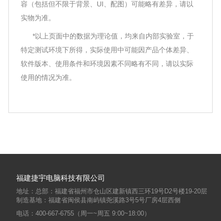
容（包括但不限于背景、UI、配图）可能略有差异，请以
实物为准。
*以上页面中的数据为理论值，均来自内部实验室，于
特定测试环境下所得，实际使用中可能因产品个体差异、
软件版本、使用条件和环境因素不同略有不同，请以实际
使用的情况为准。
福建捷宇电脑科技有限公司
地址：总部：福建省福州市仓山区建新镇西三环19号D2号楼19-20层
制造基地：福建省闽侯县南屿镇尧溪路3号5号厂房4层西侧
电话：400-667-6755（周一~周五 9:00~18:00）