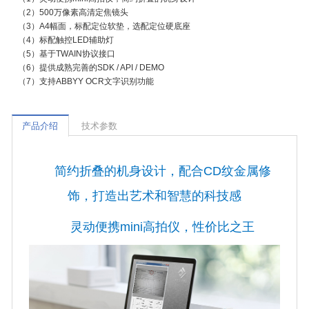
（2）
500万像素高清定焦镜头
（3）
A4幅面，标配定位软垫，选配定位硬底座
（4）
标配触控LED辅助灯
（5）
基于TWAIN协议接口
（6）
提供成熟完善的SDK / API / DEMO
（7）
支持ABBYY OCR文字识别功能
产品介绍
技术参数
简约折叠的机身设计，配合CD纹金属修
饰，打造出艺术和智慧的科技感
灵动便携mini高拍仪，性价比之王