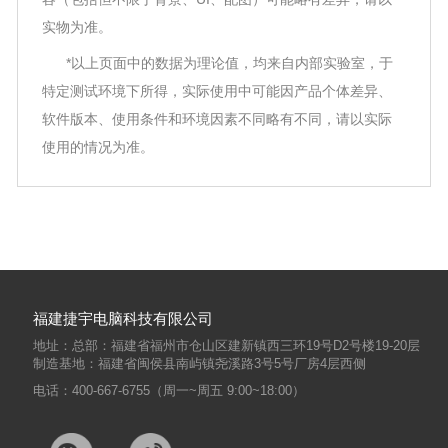
实物为准。
*以上页面中的数据为理论值，均来自内部实验室，于
特定测试环境下所得，实际使用中可能因产品个体差异、
软件版本、使用条件和环境因素不同略有不同，请以实际
使用的情况为准。
福建捷宇电脑科技有限公司
地址：总部：福建省福州市仓山区建新镇西三环19号D2号楼19-20层
制造基地：福建省闽侯县南屿镇尧溪路3号5号厂房4层西侧
电话：400-667-6755（周一~周五 9:00~18:00）