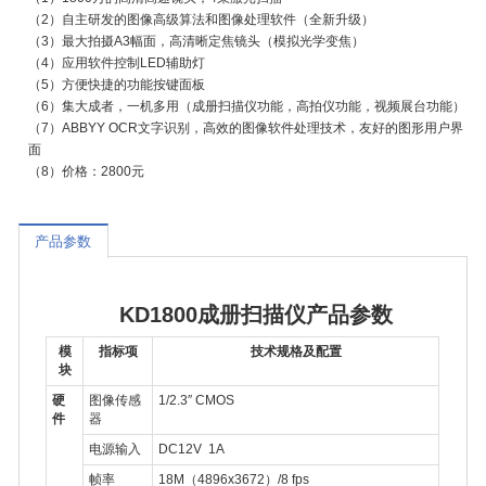
（2）自主研发的图像高级算法和图像处理软件（全新升级）
（3）最大拍摄A3幅面，高清晰定焦镜头（模拟光学变焦）
（4）应用软件控制LED辅助灯
（5）方便快捷的功能按键面板
（6）集大成者，一机多用（成册扫描仪功能，高拍仪功能，视频展台功能）
（7）ABBYY OCR文字识别，高效的图像软件处理技术，友好的图形用户界
面
（8）价格：2800元
产品参数
KD1800
成册扫描仪产品参数
模
指标项
技术规格及配置
块
硬
图像传感
1/2.3″ CMOS
件
器
电源输入
DC12V 1A
帧率
18M（4896x3672）/8 fps