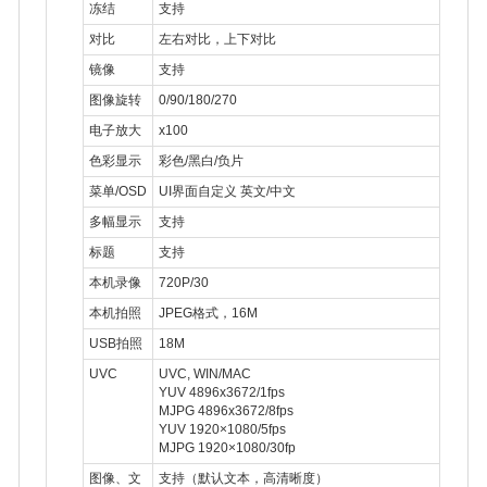
冻结
支持
对比
左右对比，上下对比
镜像
支持
图像旋转
0/90/180/270
电子放大
x100
色彩显示
彩色/黑白/负片
菜单/OSD
UI界面自定义 英文/中文
多幅显示
支持
标题
支持
本机录像
720P/30
本机拍照
JPEG格式，16M
USB拍照
18M
UVC
UVC, WIN/MAC
YUV 4896x3672/1fps
MJPG 4896x3672/8fps
YUV 1920×1080/5fps
MJPG 1920×1080/30fp
图像、文
支持（默认文本，高清晰度）