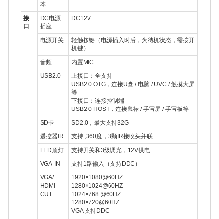
本
接
DC电源
DC12V
口
插座
电源开关
轻触按键（电源插入时后，为待机状态，需按开
机键）
音频
内置MIC
USB2.0
上接口：全支持
USB2.0 OTG，连接U盘 / 电脑 / UVC / 触摸大屏
等
下接口：连接控制端
USB2.0 HOST，连接鼠标 / 手写屏 / 手写板等
SD卡
SD2.0，最大支持32G
遥控器IR
支持 ,360度，3颗IR接收头并联
LED顶灯
支持开关和3级调光，12V供电
VGA-IN
支持1路输入（支持DDC）
VGA/
1920×1080@60HZ
HDMI
1280×1024@60HZ
OUT
1024×768 @60HZ
1280×720@60HZ
VGA 支持DDC