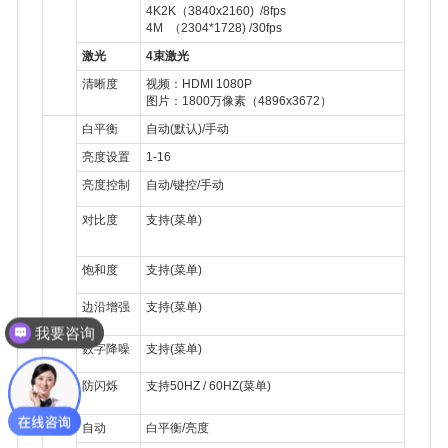
4K2K（3840x2160) /8fps
4M （2304*1728) /30fps
激光
4束激光
清晰度
视频：HDMI 1080P
图片：1800万像素（4896x3672）
白平衡
自动(默认)/手动
亮度设置
1-16
亮度控制
自动/键控/手动
对比度
支持(菜单)
饱和度
支持(菜单)
边沿增强
支持(菜单)
我要咨询
数字降噪
支持(菜单)
防闪烁
支持50HZ / 60HZ(菜单)
自动
白平衡/亮度