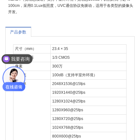
100cm，采用0.1Lux低照度，UVC通信协议免驱动，适用于各类型的摄像头
开发。
产品参数
尺寸（mm）
23.4 × 35
图像传感器
1/3 CMOS
我要咨询
像素
300万
宽动态
100dB（支持半室外环境）
分辨率
2048X1536@15fps
1920X1440@25fps
1280X1024@25fps
1280X960@25fps
1280X720@25fps
1024X768@25fps
800X600@25fps