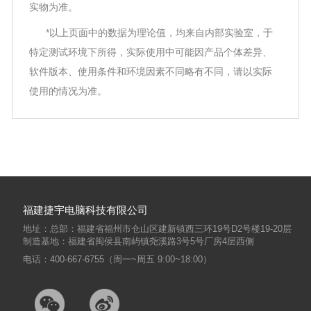
实物为准。
*以上页面中的数据为理论值，均来自内部实验室，于
特定测试环境下所得，实际使用中可能因产品个体差异、
软件版本、使用条件和环境因素不同略有不同，请以实际
使用的情况为准。
福建捷宇电脑科技有限公司
地址：总部：福建省福州市仓山区建新镇西三环19号D2号楼19-20层
制造基地：福建省闽侯县南屿镇尧溪路3号5号厂房4层西侧
电话：400-667-6755（周一~周五 9:00~18:00）