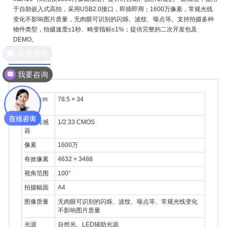
于自助嵌入式高拍，采用USB2.0接口，即插即用；1600万像素，常规光线
变化不影响图片质量，无肉眼可识别的闪烁、波纹、噪点等。支持拍摄多种
物件类型，拍摄速度≤1秒、畸变指标
≤1%
；提供完整的二次开发包及
DEMO。
我要咨询
产品参数
我要咨询
尺寸（m
78.5 × 34
m）
图像传感
1/2.33 CMOS
器
像素
1600万
有效像素
4632 × 3488
视角范围
100°
拍摄幅面
A4
图像质量
无肉眼可识别的闪烁、波纹、噪点等、常规光线变化
不影响图片质量
光源
自然光、LED辅助光源