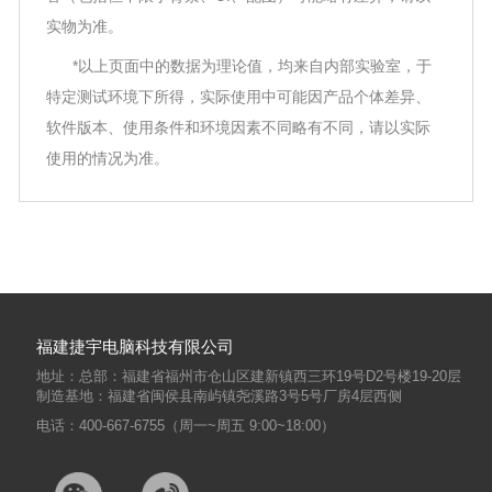
实物为准。
*以上页面中的数据为理论值，均来自内部实验室，于
特定测试环境下所得，实际使用中可能因产品个体差异、
软件版本、使用条件和环境因素不同略有不同，请以实际
使用的情况为准。
福建捷宇电脑科技有限公司
地址：总部：福建省福州市仓山区建新镇西三环19号D2号楼19-20层
制造基地：福建省闽侯县南屿镇尧溪路3号5号厂房4层西侧
电话：400-667-6755（周一~周五 9:00~18:00）