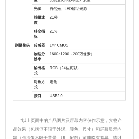
量
光线变化不影响图片质量
光源
自然光、LED辅助光源
拍摄速
≤1秒
度
畸变指
≤1%
标
副摄像头
传感器
1/4" CMOS
物理分
1600×1200（200万像素）
辨率
输出格
RGB（24位真彩）
式
对焦方
定焦
式
接口
USB2.0
*以上页面中的产品图片及屏幕内容仅作示意，实物产
品效果（包括但不限于外观、颜色、尺寸）和屏幕显示内
容（包括但不限于背景、UI、配图）可能略有差异，请以