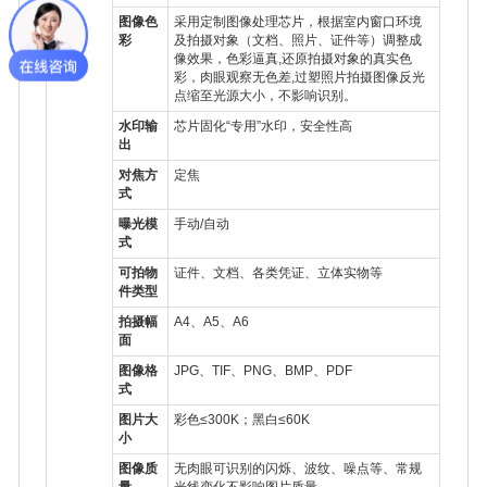
图像色
采用定制图像处理芯片，根据室内窗口环境
彩
及拍摄对象（文档、照片、证件等）调整成
像效果，色彩逼真,还原拍摄对象的真实色
彩，肉眼观察无色差,过塑照片拍摄图像反光
点缩至光源大小，不影响识别。
水印输
芯片固化“专用”水印，安全性高
出
对焦方
定焦
式
曝光模
手动/自动
式
可拍物
证件、文档、各类凭证、立体实物等
件类型
拍摄幅
A4、A5、A6
面
图像格
JPG、TIF、PNG、BMP、PDF
式
图片大
彩色≤300K；黑白≤60K
小
图像质
无肉眼可识别的闪烁、波纹、噪点等、常规