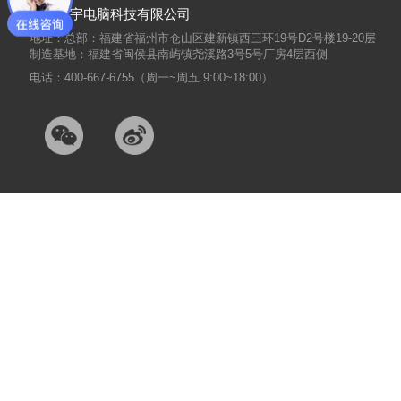
福建捷宇电脑科技有限公司
地址：总部：福建省福州市仓山区建新镇西三环19号D2号楼19-20层
制造基地：福建省闽侯县南屿镇尧溪路3号5号厂房4层西侧
电话：400-667-6755（周一~周五 9:00~18:00）