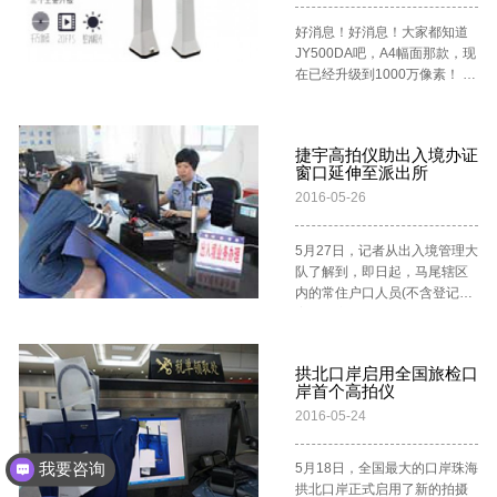
阔，要是我们仅将它当作一类
让用户从繁琐的操作细节中解
普通的办公用品，自然无法将
好消息！好消息！大家都知道
放出来，获得用户的好评。 不
它的特殊优势发挥出来，不过
JY500DA吧，A4幅面那款，现
仅在核心组件上不断进行产品
大家肯定会好奇，高拍仪到底
在已经升级到1000万像素！ 除
的创新，捷宇高拍仪在内部功
有什么特别呢？要怎么使用才
了像素的升级，输出视频的帧
能配置、产品外观上也具有鲜
可以更好 的发挥它的优势？这
率也由原本的每秒15帧升级到
明的特点，外形简洁大气。下
里就为大家介绍一下： 一、高
20帧，由于帧率的提高，高拍
面讲述一下捷宇高拍仪是怎么
捷宇高拍仪助出入境办证
拍仪外观： 有别于通常情况下
仪录制视频时不可避免的迟延
让消费者更加放心选用的：
窗口延伸至派出所
大家使用的具有文档扫描、拍
和拖影问题有一定的改善！ 另
1、产品质量： 为了保证产品
2016-05-26
摄的一类办公用品，高拍仪所
一个更重大的升级在于曝光效
能够达到高硬度以及低密度，
占用的位置很小，需要的面积
果的改善。 原本大家使用高拍
满足客户的平日使用的需求，
也就一个鼠标的大小，在镜头
仪拍摄身份证、名片、会员卡
5月27日，记者从出入境管理大
公司采用的是全铝金结构设
下所需要的范围也就是一个A4
是怎么做的？ 是这样对不对？
队了解到，即日起，马尾辖区
计，加上别具一格的表面喷涂
纸大小的就足够拍摄了，在平
为什么？因为高拍仪天生就有
内的常住户口人员(不含登记备
工艺，外观端正大方，伸缩延
常如果不需要进行拍摄的话，
的弱点就是——环境光！ 由于
案的国家工作人员)将可在快
展灵巧流畅，无论放在办公区
这时候 还可以用到高拍仪的折
高拍仪是开放式结构，收环境
安、罗星、亭江三个行政派出
哪个角落，她都不仅是扫描利
叠功能，这样一来本身就不需
光线影响较大，而外部的直射
所和琅岐分局办理普通护照、
器，更给办公台带来一丝亮丽
要占用太多的空间下，又把拍
光线、反光、投影在很多时候
拱北口岸启用全国旅检口
往来港澳通行证及旅游签注和
风景线。 2、自动对焦： 通常
摄的范围空间都省下来了，这
岸首个高拍仪
几乎是不可控的。 如果随意放
大陆居民往来台湾通行证及旅
情况下大伙使用的高拍仪光学
是通常情况下使用扫描仪无法
在角落，后果可能是这样的：
2016-05-24
游签注的首次申领，实现“家门
镜头景深较浅，当在拍一些立
达到的。像这类灵巧的操作形
现在，JY10DA采用全局智能曝
口”办证。 “以前办理护照等都
体的实物过程中，多数都需要
式造成了高拍仪在办公场所中
光技术，拍身份证再也不需要
要转车到马尾，路上花费时间
去进行手动对光学镜头调焦，
我要咨询
5月18日，全国最大的口岸珠海
游刃有余，也是产品深受广大
非得放在高拍仪底下那个中心
太多，现在在家附近便可办理
这使得光学镜头的定位不够规
拱北口岸正式启用了新的拍摄
消费者 喜欢的原因。 二、高拍
点了，随便放哪个位置都行！