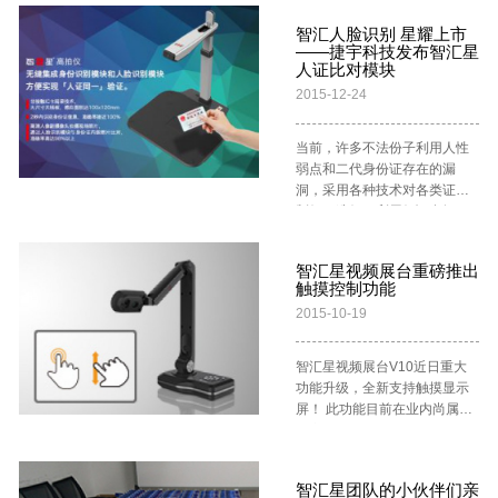
即可完成资料输入，为旅客通
当前我们看到的高拍仪使用案
限度的减少业务纠纷，提高银
摄像头、指纹识别仪、二代证
理，对文档信息采取了精细的
说：“能不能放大？”技术人员说
关节约了宝贵时间。 提高效
例来看，比如医院、航天部
行声誉，更好的维护客户关
智汇人脸识别 星耀上市
阅读器 操作性 副摄像头使用万
提取，达到了和文档相同的黑
可以，然后按几个键，鼠标框
率：等待时间至少缩短3倍 据
门、交警大队这类特殊单位部
——捷宇科技发布智汇星
系，最终达到银行与客户双赢
向球头支架，支持水平方向
白分明效果，拥有了扫描仪相
选嫌疑人的头部，头部就被放
了解，这是全国口岸首创的“旅
人证比对模块
门都是由于它的拍摄优势才使
的目的。 产品特点 产品配置 技
360°旋转， 垂直方向可向下倾
媲美的结果，洁白的纸张上可
大到全屏，逐行扫描解析渲染
检现场物品条形码扫描录入系
用高拍仪，就这点上，高拍仪
术方案设计说明 本方案采用软
2015-12-24
斜45°，全方位采集人像 供电
以看到文字的清晰。 5、速度
逐渐浮现出五官的清晰细
统”首次实现物品图片上传功
已超出一般办公产品的意义，
硬件结合方式实现理财产品销
一条USB连接线供电，采用
快： 为了提高用户在使用过程
节…… 很酷对吧？ 框选放大 显
能。该系统于今年3月测
它的适用面更广，能够深入到
售业务需求，理财客户经理在
USB2.0即插即用,配DC电源接
的效率，捷宇在保证品质上的
示局部确实是图片浏览和视频
当前，许多不法份子利用人性
试，“五一”前投入使用，“借助
各行各业中。 三、高拍仪还可
办理业务时，通过登录理财监
口备用 材质 铝合金立杆材质，
提高为前提下，尽量降低高拍
回访中非常有用的功能。现
弱点和二代身份证存在的漏
这个系统，关员从读取旅客证
以节约资源： 对高拍仪有了解
控系统进行音视频采集、存
塑胶底座，塑胶横杆，防静
仪在拍摄过程所消耗的时间，
在，通过捷宇科技研发人员的
洞，采用各种技术对各类证件
件信息到完成一票物品的信息
的朋友都清楚，高拍仪是经过
储、上传、管理等相关操作。
电，防震 外观颜色 可选 底板面
完成文件的拍摄以及保存只需1
努力，广大的智汇星视频展台
制假、造假，利用假证在银
录入，用时仅需30秒，较此前
电脑的USB接口来获得电能，
在各理财柜台部署视频和音频
板刻度 A4、A5、A6 工作温度
秒。 6、不占用宝贵空间： 由
用户也能用上这个酷炫的功能
行、公证处、房管局等区域进
效率至少提高3倍。”闸口海关
USB接口耗电的量是多数交流
采集设备一套实现音视频的采
-10℃~60℃ 工作湿度
于办公桌上需放置的东西较
了！不止如此，如果你的屏幕
行非法活动，假证泛滥问题已
通关科副科长叶丽环表示，该
电供电扫描仪的几十分之一，
集，可通过理财终端访问双录
15%~90% 设备功率 2.5W
智汇星视频展台重磅推出
多；较多的文档也都需要扫
是触摸屏，不用鼠标也是可以
经成为市民财产安全的严重隐
关每年办理征税业务约5万多
经过长期使用后，高拍仪还可
管理系统的Web页面，实现对
触摸控制功能
LED 光源补偿可通过软件实现
描。高拍仪经过了长时间的改
的，只需手指轻轻一划，你划
忧。以银行为例，已经在公安
票，新系统增加了物品信息数
以大大节约电源；高拍仪可以
该柜台音视频采集控制及理财
无级调控 拍摄速度 ≤1秒 畸变
进以满足顾客的需求，逐渐让
到的范围就被放大到全屏显示
2015-10-19
机关挂失的证件，仍然有可能
据库，关员可通过扫描物品条
直接对文本拍摄，后在网络上
相关业务资料输入。
指标 ≤1% 产品尺寸
产品变得更加灵活、方便，占
了。 不多废话，看图： 操作很
被人拿去开办银行卡、信用
形码，将物品名称、规格型
进行无纸传 真；由于高拍仪自
341x309x400mm 产品重量
地范围也得到了降低，如今的
简单：手指在触摸屏上 先向右
卡，有不法分子利用他人身份
号、估价、税款等自动导入系
备的软件，我们能够对图片方
智汇星视频展台V10近日重大
1500g 电脑接口 USB2.0 主摄
捷宇高拍仪不但取放轻易，能
再向下滑动 就可以了。 这个手
证进行诈骗等活动。 针对这一
统中，既避免了人工录入差
向以及尺寸进行调节，实行精
功能升级，全新支持触摸显示
像头 物理分辨率 1600 / 1200
折叠，易伸缩，产品的总体重
势会触发程序的数码变焦功
情况，捷宇科技近日推出智汇
错，又减少旅客等候办理手续
确的打印，这样还可以最大化
屏！ 此功能目前在业内尚属于
/500 万像素 感光元件 1/2.3”
量不超过1KG。对办公桌这样
能，将左上角点和右下角点之
星人证比对模块，利用人证比
时间。 使用方便：任意角度拍
地节约纸张，捷宇高拍仪尽量
独家技术。从此智汇星V10视
CMOS 帧数 8fps@4608×3456
缺少存放位置的地方来讲，用
间的矩形区域放大到全屏显
对技术，通过计算机采集人脸
摄 捷宇高拍仪F500特有双臂5
做足产品的方方面面，尽力为
频展台不只能脱机直接连接投
30fps@2304×1728 ★图像色
品简直都“不占地”，更加符合了
示。当然了，就像ps最大的放
固有生理特征进行处理对比，
关节结构，能从任意角度拍摄
客户提供最好的产品，高拍仪
影仪和交互式电子白板，还能
彩 过塑照片拍摄图像反光点缩
现代桌面的办公要求。
大倍数是3200%，智汇星视频
来验证人与证是否一致，提供
物品，支持微距拍摄，可自动
智汇星团队的小伙伴们亲
的使用也很符合目前流行的“环
直接在交互式白板或触摸屏上