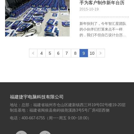
至光源大小 ★水印输出 芯片固
展台的最大显示倍数也不是无
手为客户制作新年台历
科学的比对结果，屏蔽业务流
对焦，这让关员采集新品的工
保型办公”理念。那么，高拍仪
触摸控制和画线写字，很洋大
化“专用”水印，安全性高 对焦
限的，这取决于屏幕分辨率与
程中人为的漏洞，降低业务风
作变得非常灵活。同时，捷宇
2015-10-19
哪个牌子好？这个不好一概而
上有木有？！ 触控技术可以说
方式 手动变焦 曝光模式 手动/
智汇星V10视频展台最大输出
险。从技术上基本解决了以下
高拍仪内置了OCR文字识别和
论，但是认准专注研发的高拍
是迄今为止最贴近人类使用习
自动 可拍物件类型 证件、文
像素之间的比率。 那么，智汇
两个主要问题： 解决假证泛滥
条码识别，拍摄商品标签，即
仪老牌厂家肯定不会错的，再
惯的人机交互方式，不管是鼠
档、各类凭证、立体实物等 图
新年快到了，今年智汇星团队
星V10视频展台的框选放大功
与身份登记单位无法验证真伪
可将标签上的品名、规格型
看看太平洋网、中关村在线这
标、键盘、遥控器还是光笔，
像格式 JPG、TIF、PNG、
的小伙伴们打算来点不一样
能具体有啥用呢？教学培训上
的问题; 解决冒名顶替、人证不
号、价格等信息采集到物品信
些IT门户网站的评测，然后是
都不如自己的手指顺手。 通过
BMP、PDF 图片大小 彩色
的，我们不但自己设计台历的
可以用来显示操作的具体细
符，使持假证企图蒙混过关者
息数据库的对应字段。 (关员利
用户的口碑，综合起来，捷宇
智汇星视频展台V10的触控技
≤300K；黑白≤60K 图像质量
样式、撰写文案和制作图片，
节，法庭上可以用来向法官或
难以充数。 通过已集成有身份
用捷宇高拍仪轻松完成新品图
高拍仪非常不错。
术，可以让你的教学演示更得
无肉眼可识别的闪烁、波纹、
还自己动手装配。小伙伴们正
陪审团展示细微证据……每个
识别模块和人脸识别模块的智
片备案 刘莹/摄) “有了捷宇高拍
心应手，让你讲得更酣畅淋
噪点等 畸变指标 ≤1% 副摄像
在亲手为客户制作新年台历。
行业会有不同的用处，也许大
4
5
6
7
8
9
10
汇星高拍仪，首先读取身份证
仪，过关更快了！”经常往返大
漓，让学生听（看）得津津有
头 物理分辨率 200 万像素
其实装这个东西没技术含量，
家会自己挖掘出工程师从来没
内嵌图片信息及数据信息，同
陆与台湾的黄先生对海关这个
味。 智汇星视频展台V10支持
FULLHD(全高清1920×1080)
就是这么四道工序： 首先把台
想过的用途呢。
时利用副摄像头抓取现场本人
新举措点赞。目前，该系统已
所有触摸显示屏、交互式电子
感光元件 1/2.8” CMOS 对焦方
历芯检查一下有没有缺页、破
图片，将其与身份证内置的图
录入常见的烟、酒、小家电、
白板。现在，你可以扔掉鼠
式 定焦 视角范围 60度 ★帧数
损或者印刷问题 然后拿跟筷子
片进行比对，确认是否本人持
化妆品等物品，运行平稳，行
标，直接在屏幕上用你的指尖
高配版：30fps 启动时间 ≤1秒
之类的细长物体戳一戳，把通
有的身份证。由于身份证内置
邮物品价格资料库正在不断更
自由控制一切。你可以用手指
采集图像大小 ≤150K 接口
孔清理干净（机器已经冲透但
图片本身清晰度不高、身份证
新完善中。 本文来源： 海关总
即兴地画线、划圈、随意涂涂
USB2.0 特性 根据室内窗口环
纸还残留在孔里面） 用专用的
照片拍摄时与当前外貌的差
署
写写，就好像那里有一块透明
福建捷宇电脑科技有限公司
境及拍摄对象（人脸）调整成
钳子撑开钢圈，把台历芯一份
异、环境光线变化和人脸肌肉
的黑板！ 更棒的是，这一切都
像效果， 采用定制图像处理芯
一份串进去 仍旧是用专用钳子
表情的随意性，使得比对难度
地址：总部：福建省福州市仓山区建新镇西三环19号D2号楼19-20层
可以保存下来，作为你的下一
片，智能背光补偿，采集的人
撑开钢圈，把串好台历芯的钢
制造基地：福建省闽侯县南屿镇尧溪路3号5号厂房4层西侧
相当大。捷宇科技利用最先进
堂课下一次分享的重要参考，
像识别率更高。 *** 人脸跟踪
圈固定到台历架上 因为孔打得
的人证比对技术，同时结合高
电话：400-667-6755（周一~周五 9:00~18:00）
你还可以把它们打包分享给需
*** 自动曝光 *** 智能背光补偿
偏小，钳子用起来也不太顺
拍仪的图像优化处理技术，加
要的人。 使用智汇星视频展台
手，所以第三步和第四步比较
上长期的数据积累修正，使系
V10的触控和手写功能几乎没
费力气。不过这点困难难不倒
统的比对准确率识别率，达到