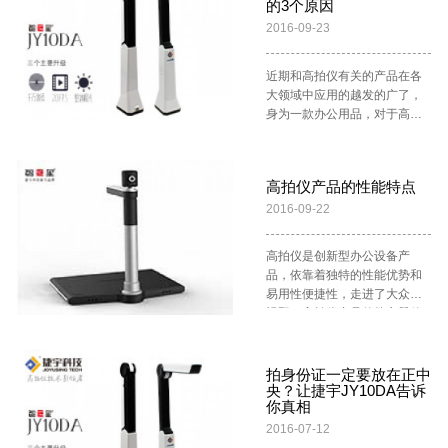
的3个原因
2016-09-23
近期和高拍仪有关的产品在各
大领域中应用的越发的广了，
身为一款办公用品，对于高拍
仪在多数办公场合崭露头角并
不意外，不过一些细心的朋友
会察觉到，高拍仪多数情况下
高拍仪产品的性能特点
出现在一些比较特殊的场合，
2016-09-22
比如，患者挂号投递病历过程
中所见到的窗口处安置了一台
高拍仪的医院场所；越来越多
高拍仪是创新型办公设备产
地区的交警大队中，以往办公
品，依靠着独特的性能优势和
室中在无奈等待的资料录入员
易用性便捷性，走进了大众的
的申请也变得缓和了；某校园
视野。高拍仪产品的核心器件
中，教师们深夜奋战的景象也
为图像处理芯片、图像传感器
少了，正是高拍仪走入了老师
和光学镜头等。通过进口一流
们日常的生活，帮助老师们在
的材料，依托多年的研发积
拍身份证一定要放在正中
快速高效中将一天所需的电子
央？让捷宇JY10DA告诉
累，捷宇高拍仪在产品细节上
课件准备好。 经过以上这些改
你真相
精雕细琢、力求给消费者一个
变我们可以了解到，高拍仪在
放心的产品，大大提高了产品
2016-07-12
办公用品领域中适用性更加广
性能，理顺简化了工作流程，