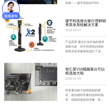
相关手续，真是方便多了。”家
范，首先麻烦不说，又经过了
利器——捷宇高拍仪F500，这
仪拍摄更迅速： 和普通的扫描
看—— 随便哪个位置，都能自
住亭江镇的朱大姐对记者说
长年累月的积累，镜头光轴就
让全国口岸首创的“旅检现场物
仪相比，高拍仪扫描的速度快
动寻边，再也不需要小心翼翼
道。 出入境管理大队相关负责
很可能出现偏离，然就是出现
品条形码扫描录入系统”如虎添
了不止十倍，这就表示，多数
找中心点了。 而且，由于是全
人向记者介绍：“为满足群众要
了较多的粉尘，严重干扰了拍
翼。旅客办理海关手续分分钟
情况下扫描仪耗时几十秒才可
局测光，拍摄物上的光线差异
求，更好的延伸公安出入境服
照结果。捷宇高拍仪多数产品
捷宇科技推出银行理财销
搞定，再也不用因为所携物品
以扫描完的文档，换成了高拍
被削弱，原本可能出现的高光
售双录系统解决方案
务触角，破解服务群众‘最后一
采用自动对焦，不论定焦还是
不在海关资料库被卡住了。 (完
仪的话，耗时也就只要一秒左
反光被有效地抑制，拍出来的
公里’难题。此次将出入境办证
多段焦距，都不用手动调节。
2016-05-07
成备案后资料库中的新品图片
右，还可以快速在电脑里储
图像光线分布很均匀，视觉效
窗口全面延伸至行政派出所，
3、护眼辅助灯： LED高亮度
信息 红圈内就是捷宇高拍仪 刘
存。并且这类高速拍摄、存储
果更舒服，对于随后的OCR文
在马尾区琅岐分局和罗星、快
灯，可以让使用者在光线不足
莹/摄) 简化流程：即时拍摄即
的特点正好为 一些需大量进行
字识别等操作的也非常有利！
产品背景 通过行业市场的需求
安、亭江三个行政派出所将增
的场所轻松使用，给拍摄一个
时上传 据拱北海关关员介绍，
拍摄的工作带来非常大的便
最后，非常重要的一点：即使
调查分析，对不同类型的理财
设专门出入境受理窗口，方便
光线充足的环境，得到更好的
旅客于女士携带一个名牌包包
利，可以想象，医院的挂号窗
在像素、帧率和曝光效果上有
销售录音录像系统进行了深入
市民办理。有效解决群众办事
图像输出效果。另外在办公桌
进入拱北口岸，关员为其办理
口总是排着长队，让主治医生
如上升级，JY10DA的价格依然
了解后，结合银行自营及代理
跑长路、排长队的问题，提高
上高拍仪还可以充当台灯，让
入仓待处理手续。由于该包包
查看前，每个患者的病历资料
非常亲民，只要￥638元，性价
网点实际情况，研发出双录摄
行政服务效能，切实把为民便
人感到十分便捷。。 4、智能
为新品，海关资料库还没有相
都要被工作人员进行储存，要
比非常出色！
像头，以音视频方式记录营销
民利民举措做好做实做出成
二值化扫描 众所周知,扫描速度
关数据。按照原来的做法，海
智汇星V10视频展台可以
是仅手动录入资料的话，将使
人员在销售理财产品时就产品
效，方便群众办事，提供更大
远不如拍摄的速度。然而由于
框选放大啦
关要询问情况，并手工录入系
用最少一分钟时间操作，不过
的关键信息和风险向客户进行
出境便利。” 据了解，此次出入
拍照受环境与操作技巧限制，
统。现在用了捷宇高拍仪，关
有了高拍仪后， 只要轻轻用手
2016-01-04
提示的过程，并根据产品类型
境办证系统采用的是智汇星 K
最终效果往往低于扫描效果。
员只需点击拍摄按钮即可手提
指点击，就储存资料在电脑里
设置影像文件的保存期限，以
系列高拍仪 ，这是捷宇科技今
针对这一问题，传统的高拍仪
包，图片自动上传，新品信息
了，通过内网系统医生就能够
备需要时调阅、查询、下载、
年新推出的一款新型高拍仪，
在面临文件上的白纸黑字时
经常看侦探片或律政剧的朋
就上传至海关资料库系统。下
看到。通过这样工作效率的提
统计。 通过双录系统可协助业
采用了新一代图像处理芯片，
候，总是会出现清除不了的灰
友，相信都经常看到这样的场
一次，旅客携带该型号的物品
升，患者就能够 大大降低排队
务部门加强监管力度，不断完
扫描画质更好，处理效率更
阶存在，实在让人头疼。捷宇
景：侦探回放监控录像，发现
办理海关手续时，关员只需扫
用时，对医生以及患者而言，
善业务风险管控流程，尽可能
高。 智汇星K系列 底座支架 模
高拍仪经过技术上的提高采用
疑似嫌疑人，但画面过小分辨
描条形码，并比对实物图片，
这都带来了非常大的方便。 在
的把风险降到最低。从而最大
块化设计 视业务要求可集成副
一流的数字图像处理器进行处
不出面部特征，就对技术人员