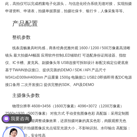
此，高拍仪可以完成档案电子化源头， 与信息化经办系统无缝对接， 实现拍摄
申请资料、申请表，拍摄单据票据，拍摄社保卡、银行卡，人像采集等等。
产品配置
整机参数
线条流畅兼具时尚感，商务经典优雅外观 1600 / 1200 / 500万像素高清晰
镜头 最大拍摄A4幅面 应用软件控制LED辅助灯 可选配身份证阅读器、指纹
仪、IC卡槽、麦克风、副摄像头等 USB连接可拆卸设计 标配文稿定位硬底座
基于TWAIN协议接口、提供完善的DEMO / SDK / API 产品尺寸
W341xD309xH400mm 产品重量 1500g 电脑接口 USB2.0即插即用 配DC电源
接口备用 二次开发接口 提供完整的SDK、API及DEMO
主摄像头参数
物理分辨率 4608×3456（1600万像素）4096×3072（1200万像素）
2560×1920（500万像素） 对焦方式 手动变焦图像色彩 高配版：采用定制图
我要咨询
像处理芯片，智能调整成像效果，还原拍摄对象的真实色彩，肉眼观察无色
差，过塑照片拍摄图像反光点缩至光源大小，不影响识别。水印输出 高配版：
芯片固化水印，安全性高