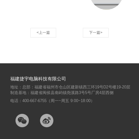
<上一篇
下一篇>
福建捷宇电脑科技有限公司
地址：总部：福建省福州市仓山区建新镇西三环19号D2号楼19-20层
制造基地：福建省闽侯县南屿镇尧溪路3号5号厂房4层西侧
电话：400-667-6755（周一~周五 9:00~18:00）