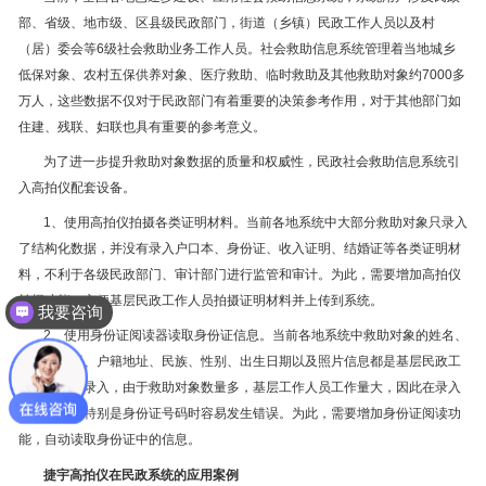
部、省级、地市级、区县级民政部门，街道（乡镇）民政工作人员以及村
（居）委会等6级社会救助业务工作人员。社会救助信息系统管理着当地城乡
低保对象、农村五保供养对象、医疗救助、临时救助及其他救助对象约7000多
万人，这些数据不仅对于民政部门有着重要的决策参考作用，对于其他部门如
住建、残联、妇联也具有重要的参考意义。
为了进一步提升救助对象数据的质量和权威性，民政社会救助信息系统引
入高拍仪配套设备。
1、使用高拍仪拍摄各类证明材料。当前各地系统中大部分救助对象只录入
了结构化数据，并没有录入户口本、身份证、收入证明、结婚证等各类证明材
料，不利于各级民政部门、审计部门进行监管和审计。为此，需要增加高拍仪
拍摄功能，方便基层民政工作人员拍摄证明材料并上传到系统。
我要咨询
2、使用身份证阅读器读取身份证信息。当前各地系统中救助对象的姓名、
身份证号码、户籍地址、民族、性别、出生日期以及照片信息都是基层民政工
作人员手工录入，由于救助对象数量多，基层工作人员工作量大，因此在录入
身份证信息特别是身份证号码时容易发生错误。为此，需要增加身份证阅读功
能，自动读取身份证中的信息。
捷宇高拍仪在民政系统的应用案例