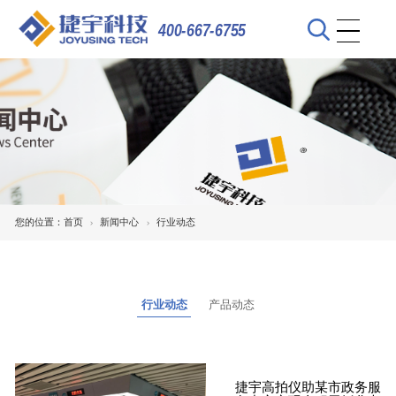
400-667-6755
您的位置：
首页
新闻中心
行业动态
行业动态
产品动态
捷宇高拍仪助某市政务服